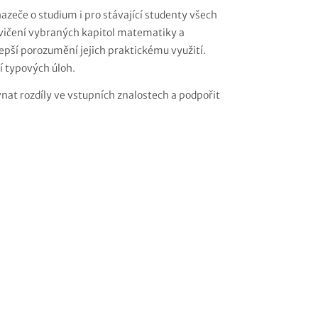
zeče o studium i pro stávající studenty všech
vičení vybraných kapitol matematiky a
lepší porozumění jejich praktickému využití.
ní typových úloh.
nat rozdíly ve vstupních znalostech a podpořit