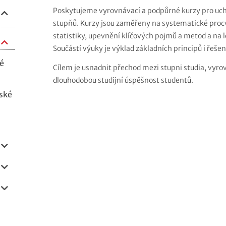
Poskytujeme vyrovnávací a podpůrné kurzy pro ucha
stupňů. Kurzy jsou zaměřeny na systematické proc
statistiky, upevnění klíčových pojmů a metod a na 
Součástí výuky je výklad základních principů i řeše
é
Cílem je usnadnit přechod mezi stupni studia, vyrov
dlouhodobou studijní úspěšnost studentů.
ské