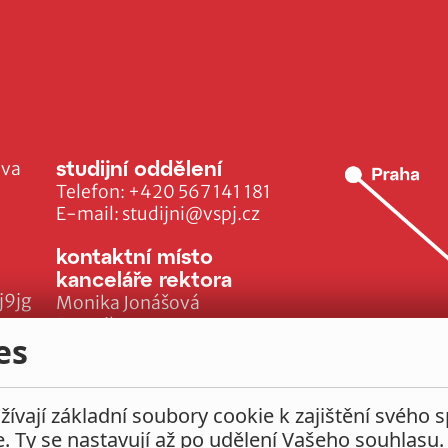
studijní oddělení
ava
Telefon:
+420 567 141 181
E-mail:
studijni@vspj.cz
kontaktní místo
kanceláře rektora
j9jg
Monika Jonášová
E-mail:
es
monika.jonasova@vspj.cz
ívají základní soubory cookie k zajištění svého 
e. Ty se nastavují až po udělení Vašeho souhlasu.