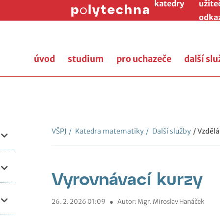
katedry
užite
odka
úvod
studium
pro uchazeče
další sl
VŠPJ
/
Katedra matematiky
/
Další služby
/ Vzdělá
Vyrovnávací kurzy
26. 2. 2026 01:09
●
Autor: Mgr. Miroslav Hanáček