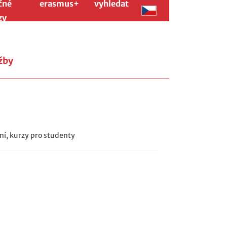
čné
erasmus+
vyhledat
zy
užby
ní, kurzy pro studenty