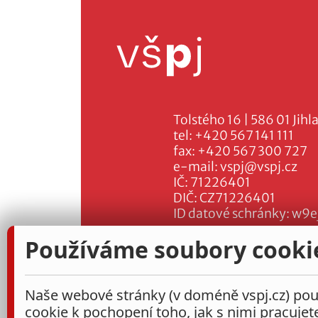
Tolstého 16 | 586 01 Jihl
tel:
+420 567 141 111
fax:
+420 567 300 727
e-mail:
vspj@vspj.cz
IČ: 71226401
DIČ: CZ71226401
ID datové schránky: w9e
Používáme soubory cooki
Naše webové stránky (v doméně vspj.cz) použ
cookie k pochopení toho, jak s nimi pracujet