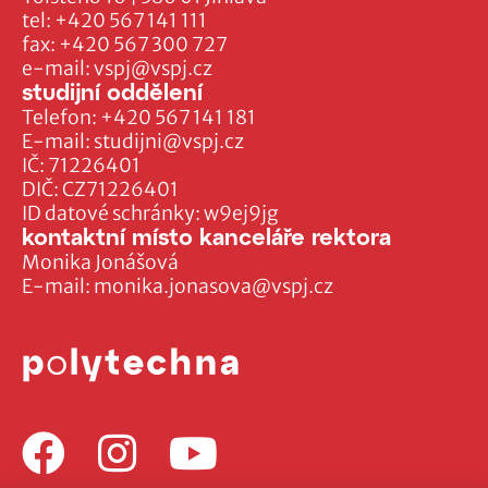
tel:
+420 567 141 111
fax:
+420 567 300 727
e-mail:
vspj@vspj.cz
studijní oddělení
Telefon:
+420 567 141 181
E-mail:
studijni@vspj.cz
IČ: 71226401
DIČ: CZ71226401
ID datové schránky: w9ej9jg
kontaktní místo kanceláře rektora
Monika Jonášová
E-mail:
monika.jonasova@vspj.cz