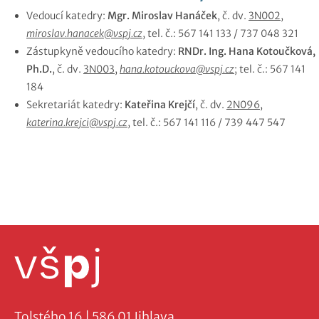
Vedoucí katedry:
Mgr. Miroslav Hanáček
, č. dv.
3N002
,
miroslav.hanacek@vspj.cz
, tel. č.: 567 141 133 / 737 048 321
Zástupkyně vedoucího katedry:
RNDr. Ing. Hana Kotoučková,
Ph.D.
, č. dv.
3N003
,
hana.kotouckova@vspj.cz
; tel. č.: 567 141
184
Sekretariát katedry:
Kateřina Krejčí
, č. dv.
2N096
,
katerina.krejci@vspj.cz
, tel. č.: 567 141 116 / 739 447 547
Tolstého 16 | 586 01 Jihlava