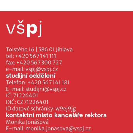
Tolstého 16 | 586 01 Jihlava
tel:
+420 567 141 111
fax:
+420 567 300 727
e-mail:
vspj@vspj.cz
studijní oddělení
Telefon:
+420 567 141 181
E-mail:
studijni@vspj.cz
IČ: 71226401
DIČ: CZ71226401
ID datové schránky: w9ej9jg
kontaktní místo kanceláře rektora
Monika Jonášová
E-mail:
monika.jonasova@vspj.cz